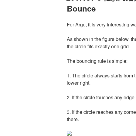
Bounce
For Argo, it is very interesting 
As shown in the figure below, th
the circle fits exactly one grid.
The bouncing rule is simple:
1. The circle always starts from
lower right.
2. If the circle touches any edge 
3. If the circle reaches any corner
there.