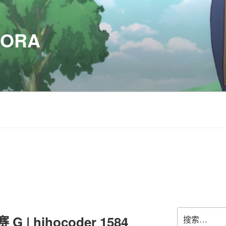
SORA
搜
 | hihocoder 1584
索：