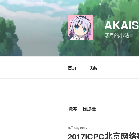
跳
至
内
AKAI
容
寒月的小站
首页
联系
标签：
找规律
发
9月 23, 2017
布
2017ICPC北京网络赛 G
于