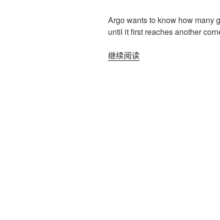
Argo wants to know how many gri
until it first reaches another co
“2017ICPC
继续阅读
北
京
网
络
赛
G
|
hihocoder
1584
Bounce”