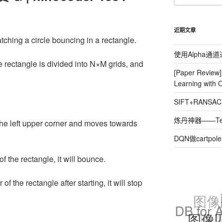
近期文章
watching a circle bouncing in a rectangle.
使用Alpha通
e rectangle is divided into N×M grids, and
[Paper Review
Learning with 
SIFT+RAN
炼丹神器——Ten
 the left upper corner and moves towards
DQN做cartpo
of the rectangle, it will bounce.
 of the rectangle after starting, it will stop