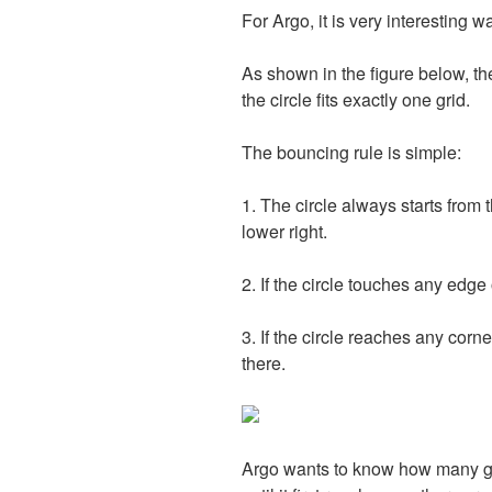
For Argo, it is very interesting 
As shown in the figure below, th
the circle fits exactly one grid.
The bouncing rule is simple:
1. The circle always starts from
lower right.
2. If the circle touches any edge 
3. If the circle reaches any corner
there.
Argo wants to know how many gri