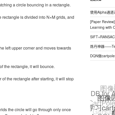
watching a circle bouncing in a rectangle.
使用Alpha通
e rectangle is divided into N×M grids, and
[Paper Review
Learning with 
SIFT+RAN
炼丹神器——Ten
 the left upper corner and moves towards
DQN做cartpo
of the rectangle, it will bounce.
 of the rectangle after starting, it will stop
ds the circle will go through only once