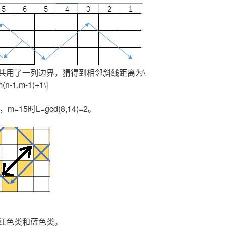
共用了一列边界，猜得到相邻斜线距离为\
n-1,m-1)+1\]
，m=15时L=gcd(8,14)=2。
红色类和蓝色类。