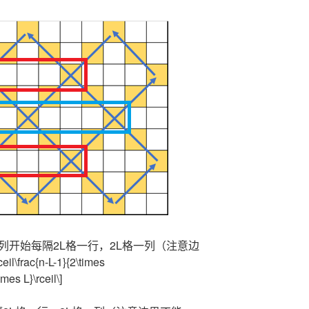
+1列开始每隔2L格一行，2L格一列（注意边
ac{n-L-1}{2\times
imes L}\rceil\]