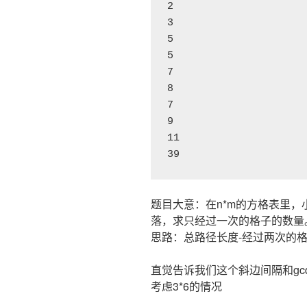
2

3

5

5

7

8

7

9

11

39
题目大意：在n*m的方格表里
落，求只经过一次的格子的数量
思路：总路径长度-经过两次的格
直觉告诉我们这个斜边间隔和gc
考虑3*6的情况