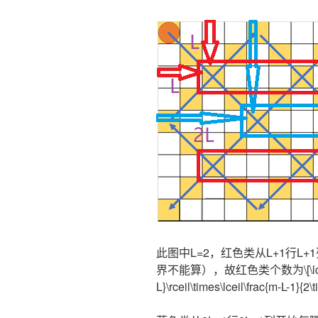
此图中L=2，红色类从L+1行L
界不能算），故红色类个数为\[\lceil\fr
L}\rceil\times\lceil\frac{m-L-1}{2\t