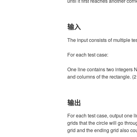
until it first reaches another co
输入
The input consists of multiple te
For each test case:
One line contains two integers 
and columns of the rectangle. (2
输出
For each test case, output one l
grids that the circle will go throu
grid and the ending grid also cou