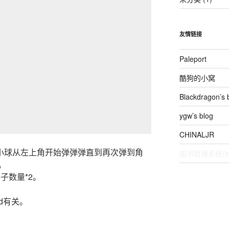
友情链接
Paleport
酷狗的小窝
Blackdragon’s 
ygw’s blog
CHINALJR
，小球从左上角开始弹弹弹直到再次弹到角
图书管理系统(be
。
子数量*2。
d有关。