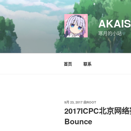
跳
至
内
AKAI
容
寒月的小站
首页
联系
发
9月 23, 2017
由
ROOT
布
2017ICPC北京网络赛 G
于
Bounce