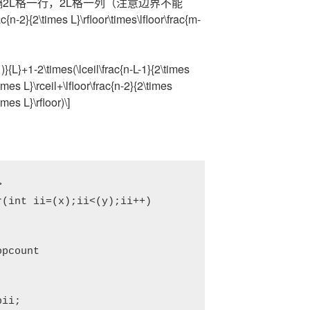
每隔2L格一行，2L格一列（注意边界不能
{2\times L}\rfloor\times\lfloor\frac{m-
L}+1-2\times(\lceil\frac{n-L-1}{2\times
times L}\rceil+\lfloor\frac{n-2}{2\times
imes L}\rfloor)\]


(int ii=(x);ii<(y);ii++)

pcount

ii;
