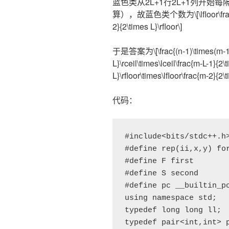
蓝色类从2L+1行2L+1列开始
算），故蓝色类个数为\[\lfloor\frac{n-2}
2}{2\times L}\rfloor\]
于是答案为\[\frac{(n-1)\times(m-1)}{
L}\rceil\times\lceil\frac{m-L-1}{2\
L}\rfloor\times\lfloor\frac{m-2}{2\t
代码：
#include<bits/stdc++.h>
#define rep(ii,x,y) for
#define F first

#define S second

#define pc __builtin_po
using namespace std;

typedef long long ll;

typedef pair<int,int> p