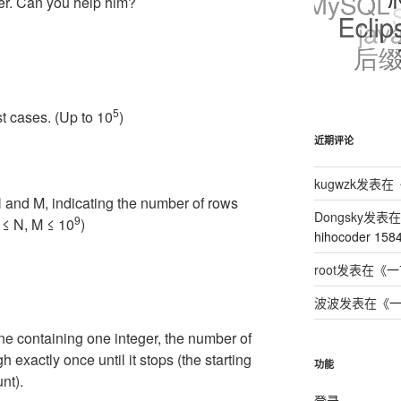
rner. Can you help him?
5
st cases. (Up to 10
)
近期评论
kugwzk
发表在
N and M, indicating the number of rows
Dongsky
发表在
9
 ≤ N, M ≤ 10
)
hihocoder 158
root
发表在《
一
波波
发表在《
ine containing one integer, the number of
gh exactly once until it stops (the starting
功能
nt).
登录